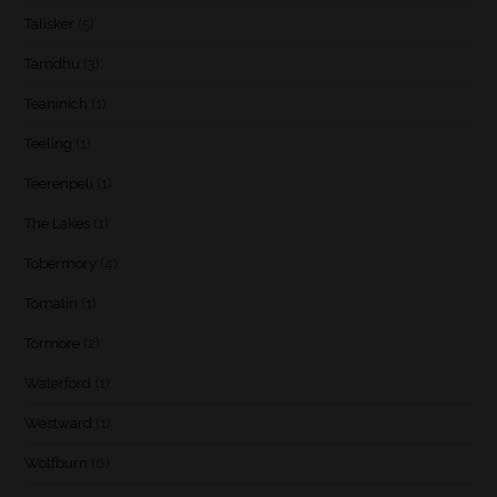
Talisker
(5)
Tamdhu
(3)
Teaninich
(1)
Teeling
(1)
Teerenpeli
(1)
The Lakes
(1)
Tobermory
(4)
Tomatin
(1)
Tormore
(2)
Waterford
(1)
Westward
(1)
Wolfburn
(6)