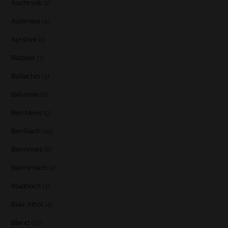
Auchroisk
(2)
Aultmore
(4)
Ayrshire
(1)
Balblair
(3)
Ballechin
(3)
Balvenie
(8)
Ben Nevis
(9)
BenRiach
(19)
Benrinnes
(6)
Benromach
(2)
Bladnoch
(3)
Blair Athol
(4)
Blend
(23)