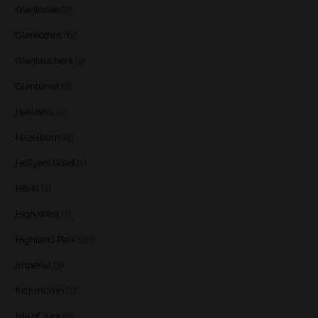
Glenlossie
(2)
Glenrothes
(6)
Glentauchers
(1)
Glenturret
(1)
Hakushu
(1)
Hazelburn
(4)
Hellyers Road
(1)
Hibiki
(1)
High West
(1)
Highland Park
(10)
Imperial
(3)
Inchmurrin
(1)
Isle of Jura
(5)