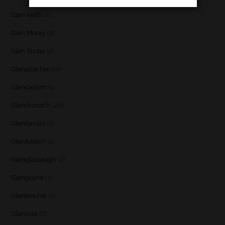
Glen Keith
(1)
Glen Moray
(5)
Glen Scotia
(2)
Glenallachie
(14)
Glencadam
(1)
Glendronach
(28)
Glenfarclas
(8)
Glenfiddich
(4)
Glenglassaugh
(2)
Glengoyne
(1)
Glenkinchie
(1)
Glenlivet
(7)