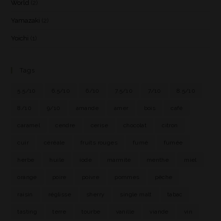
World
(2)
Yamazaki
(2)
Yoichi
(1)
Tags
5.5/10
6.5/10
6/10
7.5/10
7/10
8.5/10
8/10
9/10
amande
amer
bois
café
caramel
cendre
cerise
chocolat
citron
cuir
céréale
fruits rouges
fumé
fumée
herbe
huile
iode
marmite
menthe
miel
orange
poire
poivre
pommes
pêche
raisin
réglisse
sherry
single malt
tabac
tasting
terre
tourbe
vanille
viande
vin