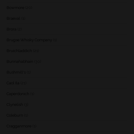
Bowmore
(20)
Braeval
(1)
Brora
(2)
Brugse Whisky Company
(1)
Bruichladdich
(21)
Bunnahabhain
(30)
Bushmill's
(1)
Caol Ila
(21)
Caperdonich
(1)
Clynelish
(3)
Coleburn
(1)
Cragganmore
(1)