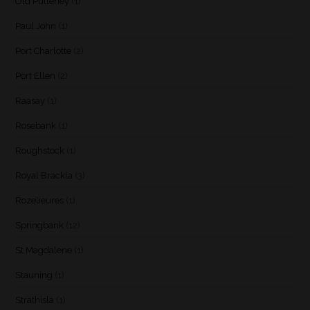
Old Pulteney
(1)
Paul John
(1)
Port Charlotte
(2)
Port Ellen
(2)
Raasay
(1)
Rosebank
(1)
Roughstock
(1)
Royal Brackla
(3)
Rozelieures
(1)
Springbank
(12)
St Magdalene
(1)
Stauning
(1)
Strathisla
(1)