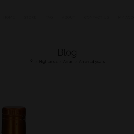
HOME
STORE
FAQ
ABOUT
CONTACT US
MY ACC
Blog
>
Highlands
>
Arran
>
Arran 14 years