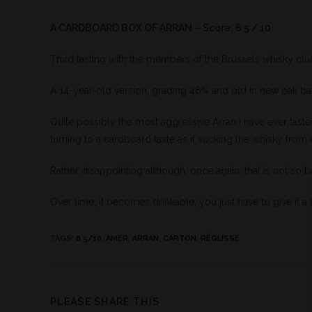
A CARDBOARD BOX OF ARRAN – Score: 6.5 / 10
Third tasting with the members of the Brussels whisky club 
A 14-year-old version, grading 46% and old in new oak bar
Quite possibly the most aggressive Arran I have ever tasted.
turning to a cardboard taste as if sucking the whisky from i
Rather disappointing although, once again, that is not so b
Over time, it becomes drinkable, you just have to give it a 
TAGS
:
6.5/10
,
AMER
,
ARRAN
,
CARTON
,
RÉGLISSE
PLEASE SHARE THIS