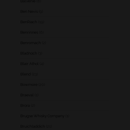
Balvenie
(8)
Ben Nevis
(9)
BenRiach
(19)
Benrinnes
(6)
Benromach
(2)
Bladnoch
(3)
Blair Athol
(4)
Blend
(23)
Bowmore
(20)
Braeval
(1)
Brora
(2)
Brugse Whisky Company
(1)
Bruichladdich
(21)