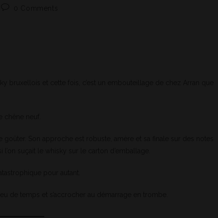
0 Comments
 bruxellois et cette fois, c’est un embouteillage de chez Arran que
de chêne neuf.
de goûter. Son approche est robuste, amère et sa finale sur des notes
l’on suçait le whisky sur le carton d’emballage.
atastrophique pour autant.
r un peu de temps et s’accrocher au démarrage en trombe.