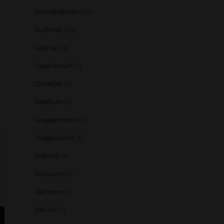
Bunnahabhain
(30)
Bushmill's
(1)
Caol Ila
(21)
Caperdonich
(1)
Clynelish
(3)
Coleburn
(1)
Cragganmore
(1)
Craigellachie
(1)
Daftmill
(2)
Dailuaine
(4)
Dalmore
(3)
De Cort
(1)