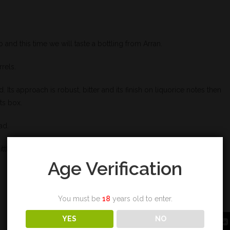
and this time we will taste a bottling from Arran.
rels.
 Its approach is robust, bitter and its finish on liquorice notes then
ts box.
ad.
little time and hang on to the jump start.
Age Verification
You must be
18
years old to enter.
YES
NO