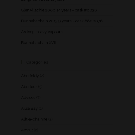
GlenAllachie 2006 14 years – cask #6838
Bunnahabhain 2013 9 years – cask #800076
Ardbeg Heavy Vapours
Bunnahabhain XVIII
Categories
Aberfeldy
(2)
Aberlour
(5)
Advices
(7)
Ailsa Bay
(1)
Allt-a-bhainne
(2)
Amrut
(2)