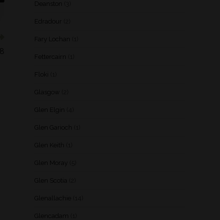
Deanston
(3)
Edradour
(2)
Fary Lochan
(1)
38
Fettercairn
(1)
Floki
(1)
Glasgow
(2)
Glen Elgin
(4)
Glen Garioch
(1)
Glen Keith
(1)
Glen Moray
(5)
Glen Scotia
(2)
Glenallachie
(14)
Glencadam
(1)