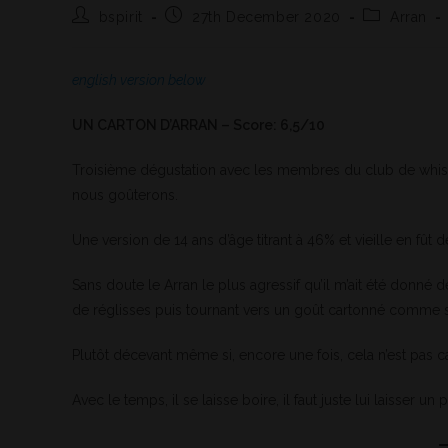
bspirit
27th December 2020
Arran
english version below
UN CARTON D’ARRAN – Score: 6,5/10
Troisième dégustation avec les membres du club de whisky
nous goûterons.
Une version de 14 ans d’âge titrant à 46% et vieille en fût 
Sans doute le Arran le plus agressif qu’il m’ait été donné 
de réglisses puis tournant vers un goût cartonné comme si 
Plutôt décevant même si, encore une fois, cela n’est pas c
Avec le temps, il se laisse boire, il faut juste lui laisse