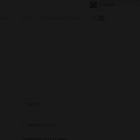
English
OUNT
BLOG
MEMBERSHIP PLANS
0
Recent Posts
Longmorn 2011 11 years