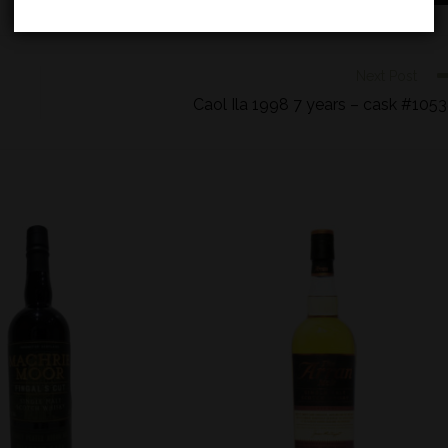
Next Post
Caol Ila 1998 7 years – cask #105