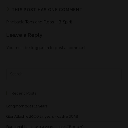
THIS POST HAS ONE COMMENT
Pingback:
Tops and Flops – B-Spirit
Leave a Reply
You must be
logged in
to post a comment.
Recent Posts
Longmorn 2011 11 years
GlenAllachie 2006 14 years – cask #6838
Bunnahabhain 2013 9 years – cask #800076