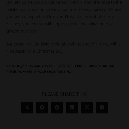
But let’s come back to this version which, from the nose to the
palate, marks its consistency. Caramel, honey, cereals. Where
you would expect red fruits and tobacco typical of sherry
finishes, you end up with apples, pears and a final note of
ginger or spices.
A pleasant malt to taste preferably at the end of a meal, with a
nice pastry or a Christmas log.
TAGS
:
8.5/10
,
ARRAN
,
CARAMEL
,
CÉRÉALE
,
ÉPICES
,
GINGEMBRE
,
MIEL
,
POIRE
,
POMMES
,
SINGLE MALT
,
TASTING
PLEASE SHARE THIS