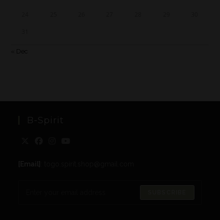
24
25
26
27
28
29
30
31
« Dec
B-Spirit
[Email]
: togo.spirit.shop@gmail.com
SUBSCRIBE