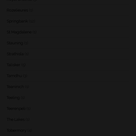
Rozelieures
(1)
Springbank
(12)
St Magdalene
(1)
Stauning
(1)
Strathisla
(1)
Talisker
(5)
Tamdhu
(3)
Teaninich
(1)
Teeling
(1)
Teerenpeli
(1)
The Lakes
(1)
Tobermory
(4)