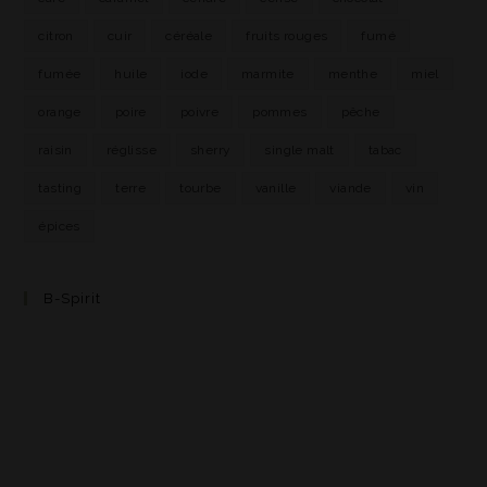
citron
cuir
céréale
fruits rouges
fumé
fumée
huile
iode
marmite
menthe
miel
orange
poire
poivre
pommes
pêche
raisin
réglisse
sherry
single malt
tabac
tasting
terre
tourbe
vanille
viande
vin
épices
B-Spirit