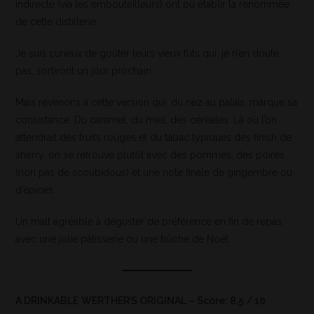
indirecte (via les embouteilleurs) ont pu établir la renommée
de cette distillerie.
Je suis curieux de goûter leurs vieux fûts qui, je n’en doute
pas, sortiront un jour prochain.
Mais revenons à cette version qui, du nez au palais, marque sa
consistance. Du caramel, du miel, des céréales. Là où l’on
attendrait des fruits rouges et du tabac typiques des finish de
sherry, on se retrouve plutôt avec des pommes, des poires
(non pas de scoubidous) et une note finale de gingembre ou
d’épices.
Un malt agréable à déguster de préférence en fin de repas,
avec une jolie pâtisserie ou une bûche de Noël.
A DRINKABLE
WERTHER’S ORIGINAL – Score: 8.5 / 10