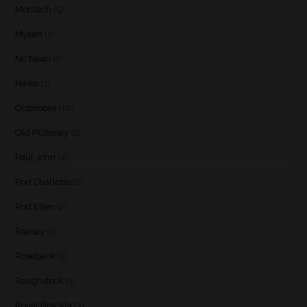
Mortlach
(5)
Myken
(1)
Nc'Nean
(1)
Nikka
(1)
Octomore
(10)
Old Pulteney
(1)
Paul John
(1)
Port Charlotte
(2)
Port Ellen
(2)
Raasay
(1)
Rosebank
(1)
Roughstock
(1)
Royal Brackla
(3)