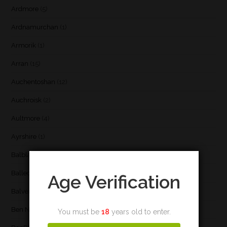
Ardmore
(5)
Ardnamurchan
(1)
Armorik
(1)
Arran
(15)
Auchentoshan
(12)
Auchroisk
(2)
Aultmore
(4)
Ayrshire
(1)
Balblair
(3)
Ballechin
(3)
Age Verification
Balvenie
(8)
Ben Nevis
(9)
You must be
18
years old to enter.