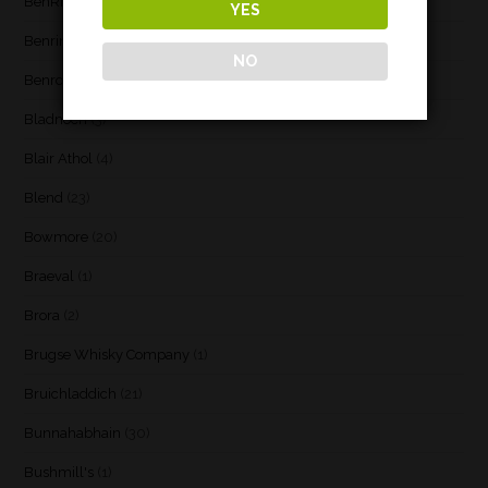
BenRiach
(19)
YES
Benrinnes
(6)
NO
Benromach
(2)
Bladnoch
(3)
Blair Athol
(4)
Blend
(23)
Bowmore
(20)
Braeval
(1)
Brora
(2)
Brugse Whisky Company
(1)
Bruichladdich
(21)
Bunnahabhain
(30)
Bushmill's
(1)