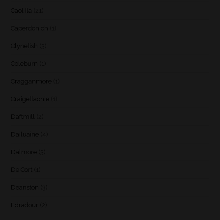
Caol Ila
(21)
Caperdonich
(1)
Clynelish
(3)
Coleburn
(1)
Cragganmore
(1)
Craigellachie
(1)
Daftmill
(2)
Dailuaine
(4)
Dalmore
(3)
De Cort
(1)
Deanston
(3)
Edradour
(2)