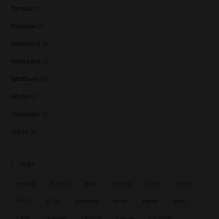
Tomatin
(1)
Tormore
(2)
Waterford
(1)
Westward
(1)
Wolfburn
(6)
World
(2)
Yamazaki
(2)
Yoichi
(1)
Tags
5.5/10
6.5/10
6/10
7.5/10
7/10
8.5/10
8/10
9/10
amande
amer
blend
bois
café
caramel
cendre
cerise
chocolat