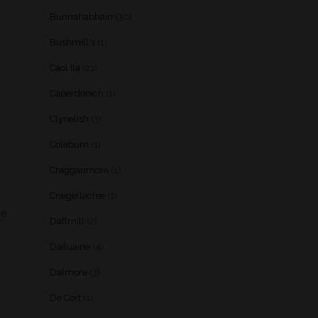
Bunnahabhain
(30)
Bushmill's
(1)
Caol Ila
(21)
Caperdonich
(1)
Clynelish
(3)
Coleburn
(1)
Cragganmore
(1)
Craigellachie
(1)
he
Daftmill
(2)
Dailuaine
(4)
Dalmore
(3)
De Cort
(1)