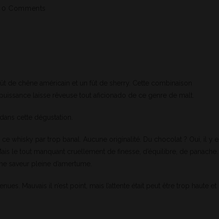
0 Comments
 fût de chêne américain et un fût de sherry. Cette combinaison
uissance laisse rêveuse tout aficionado de ce genre de malt.
 dans cette dégustation.
ce whisky par trop banal. Aucune originalité. Du chocolat ? Oui, il y 
Mais le tout manquant cruellement de finesse, d’équilibre, de panache.
 une saveur pleine d’amertume.
es. Mauvais il n’est point, mais l’attente était peut être trop haute et