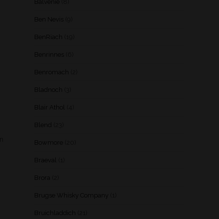
Balvenie
(8)
Ben Nevis
(9)
BenRiach
(19)
Benrinnes
(6)
Benromach
(2)
Bladnoch
(3)
Blair Athol
(4)
Blend
(23)
en
Bowmore
(20)
Braeval
(1)
Brora
(2)
Brugse Whisky Company
(1)
Bruichladdich
(21)