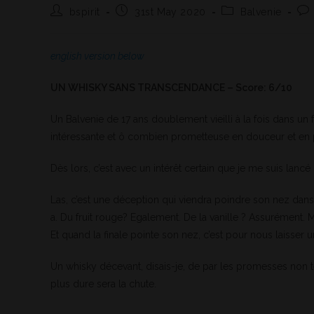
bspirit
31st May 2020
Balvenie
english version below
UN WHISKY SANS TRANSCENDANCE – Score: 6/10
Un Balvenie de 17 ans doublement vieilli à la fois dans un
intéressante et ô combien prometteuse en douceur et en p
Dès lors, c’est avec un intérêt certain que je me suis lancé
Las, c’est une déception qui viendra poindre son nez dans 
a. Du fruit rouge? Egalement. De la vanille ? Assurément. 
Et quand la finale pointe son nez, c’est pour nous laisser
Un whisky décevant, disais-je, de par les promesses non tenu
plus dure sera la chute.