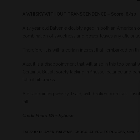
A WHISKY WITHOUT TRANSCENDENCE – Score: 6/10
A 17 year old Balvenie doubly aged in both an American oa
combination of sweetness and power leaves any aficionado
Therefore, it is with a certain interest that I embarked on thi
Alas, it is a disappointment that will arise in this too banal 
Certainly. But all sorely lacking in finesse, balance and pan
full of bitterness.
A disappointing whisky, I said, with broken promises. It isn
fall.
Crédit Photo: Whiskybase
TAGS
:
6/10
,
AMER
,
BALVENIE
,
CHOCOLAT
,
FRUITS ROUGES
,
SINGLE