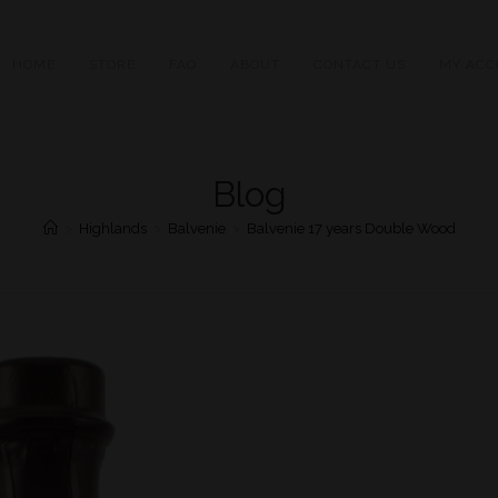
HOME
STORE
FAQ
ABOUT
CONTACT US
MY ACC
Blog
>
Highlands
>
Balvenie
>
Balvenie 17 years Double Wood