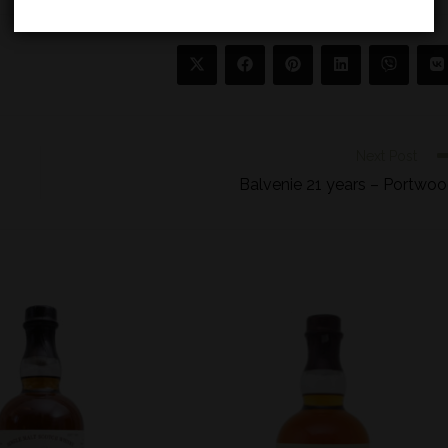
Next Post
Balvenie 21 years – Portwo