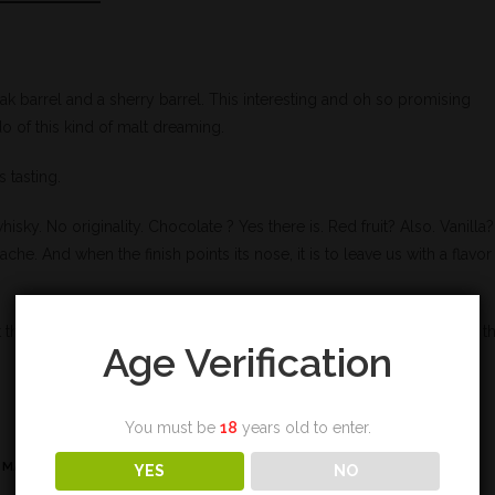
k barrel and a sherry barrel. This interesting and oh so promising
 of this kind of malt dreaming.
s tasting.
whisky. No originality. Chocolate ? Yes there is. Red fruit? Also. Vanilla?
ache. And when the finish points its nose, it is to leave us with a flavor
’t that bad, but the expectations might be too high and so the harder t
Age Verification
You must be
18
years old to enter.
 MALT
,
TASTING
,
VANILLE
YES
NO