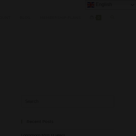
English
OUNT
BLOG
MEMBERSHIP PLANS
0
Recent Posts
Longmorn 2011 11 years