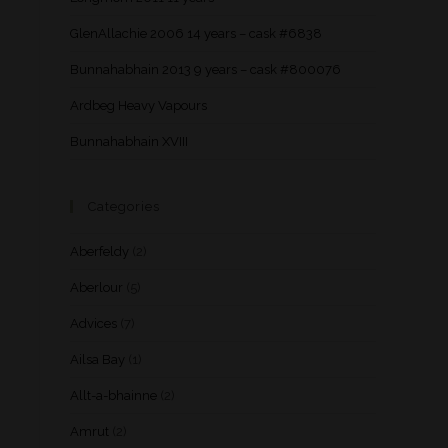
GlenAllachie 2006 14 years – cask #6838
Bunnahabhain 2013 9 years – cask #800076
Ardbeg Heavy Vapours
Bunnahabhain XVIII
Categories
Aberfeldy
(2)
Aberlour
(5)
Advices
(7)
Ailsa Bay
(1)
Allt-a-bhainne
(2)
Amrut
(2)