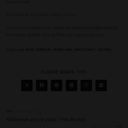
pronounced.
The finish is very short, luckily for me.
The score is severe but I salute the experiment attempted by
the master distiller who, as Floki did, tried to explore.
TAGS
:
2/10
,
BOIS
,
CERFEUIL
,
HERBE
,
MIEL
,
SINGLE MALT
,
TASTING
PLEASE SHARE THIS
Previous Post
Kilchoman 2011 8 years – Feis Ile 2021
Next Post