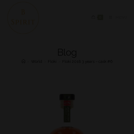
0
MENU
Blog
>
World
>
Floki
>
Floki 2018 3 years – cask #6