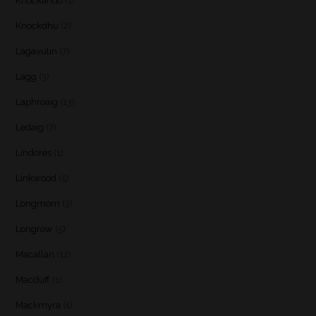
Knockando
(1)
Knockdhu
(2)
Lagavulin
(7)
Lagg
(3)
Laphroaig
(13)
Ledaig
(7)
Lindores
(1)
Linkwood
(5)
Longmorn
(3)
Longrow
(5)
Macallan
(12)
Macduff
(1)
Mackmyra
(1)