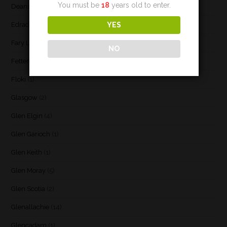
You must be
18
years old to enter.
Deanston
(3)
YES
Edradour
(2)
Fary Lochan
(1)
NO
Fettercairn
(1)
Floki
(1)
Glasgow
(2)
Glen Elgin
(4)
Glen Garioch
(1)
Glen Keith
(1)
Glen Moray
(5)
Glen Scotia
(2)
Glenallachie
(14)
Glencadam
(1)