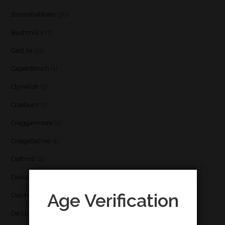
Bunnahabhain
(30)
Bushmill's
(1)
Caol Ila
(21)
Caperdonich
(1)
Clynelish
(3)
Coleburn
(1)
Cragganmore
(1)
Craigellachie
(1)
Daftmill
(2)
Dailuaine
(4)
Age Verification
Dalmore
(3)
De Cort
(1)