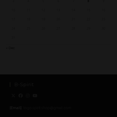
3
4
5
6
7
8
9
10
11
12
13
14
15
16
17
18
19
20
21
22
23
24
25
26
27
28
29
30
31
« Dec
B-Spirit
[Email]
: togo.spirit.shop@gmail.com