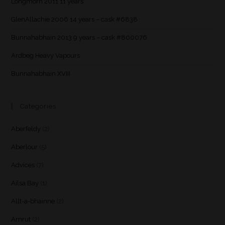
Longmorn 2011 11 years
GlenAllachie 2006 14 years – cask #6838
Bunnahabhain 2013 9 years – cask #800076
Ardbeg Heavy Vapours
Bunnahabhain XVIII
Categories
Aberfeldy
(2)
Aberlour
(5)
Advices
(7)
Ailsa Bay
(1)
Allt-a-bhainne
(2)
Amrut
(2)