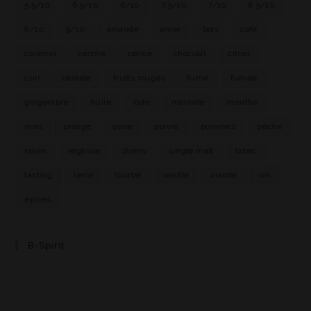
5.5/10
6.5/10
6/10
7.5/10
7/10
8.5/10
8/10
9/10
amande
amer
bois
café
caramel
cendre
cerise
chocolat
citron
cuir
céréale
fruits rouges
fumé
fumée
gingembre
huile
iode
marmite
menthe
miel
orange
poire
poivre
pommes
pêche
raisin
réglisse
sherry
single malt
tabac
tasting
terre
tourbe
vanille
viande
vin
épices
B-Spirit