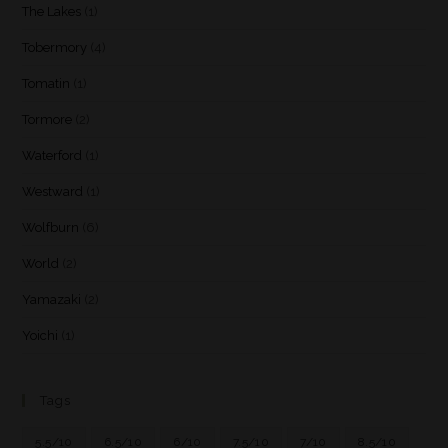
The Lakes
(1)
Tobermory
(4)
Tomatin
(1)
Tormore
(2)
Waterford
(1)
Westward
(1)
Wolfburn
(6)
World
(2)
Yamazaki
(2)
Yoichi
(1)
Tags
5.5/10
6.5/10
6/10
7.5/10
7/10
8.5/10