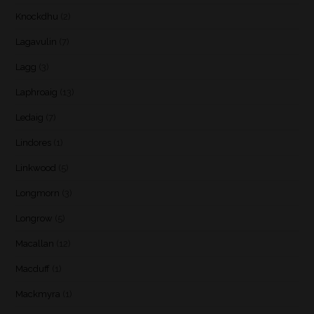
Knockdhu
(2)
Lagavulin
(7)
Lagg
(3)
Laphroaig
(13)
Ledaig
(7)
Lindores
(1)
Linkwood
(5)
Longmorn
(3)
Longrow
(5)
Macallan
(12)
Macduff
(1)
Mackmyra
(1)