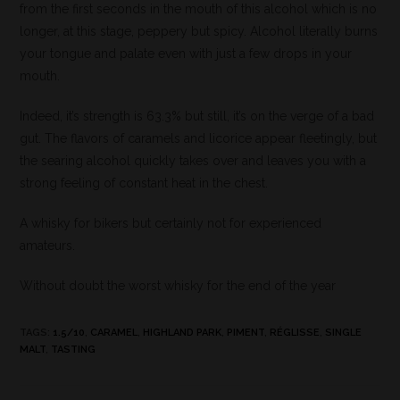
from the first seconds in the mouth of this alcohol which is no
longer, at this stage, peppery but spicy. Alcohol literally burns
your tongue and palate even with just a few drops in your
mouth.
Indeed, it’s strength is 63.3% but still, it’s on the verge of a bad
gut. The flavors of caramels and licorice appear fleetingly, but
the searing alcohol quickly takes over and leaves you with a
strong feeling of constant heat in the chest.
A whisky for bikers but certainly not for experienced
amateurs.
Without doubt the worst whisky for the end of the year
TAGS
:
1.5/10
,
CARAMEL
,
HIGHLAND PARK
,
PIMENT
,
RÉGLISSE
,
SINGLE
MALT
,
TASTING