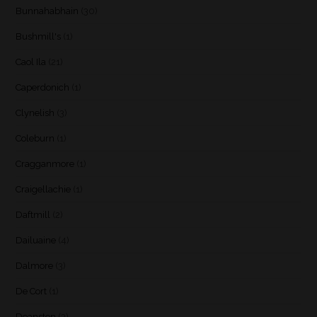
Bunnahabhain
(30)
Bushmill's
(1)
Caol Ila
(21)
Caperdonich
(1)
Clynelish
(3)
Coleburn
(1)
Cragganmore
(1)
Craigellachie
(1)
Daftmill
(2)
Dailuaine
(4)
Dalmore
(3)
De Cort
(1)
Deanston
(3)