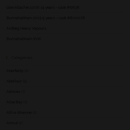
GlenAllachie 2006 14 years – cask #6838
Bunnahabhain 2013 9 years – cask #800076
Ardbeg Heavy Vapours
Bunnahabhain XVIII
Categories
Aberfeldy
(2)
Aberlour
(5)
Advices
(7)
Ailsa Bay
(1)
Allt-a-bhainne
(2)
Amrut
(2)