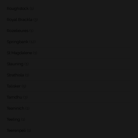
Roughstock
(1)
Royal Brackla
(3)
Rozelieures
(1)
Springbank
(12)
St Magdalene
(1)
Stauning
(1)
Strathisla
(1)
Talisker
(5)
Tamdhu
(3)
Teaninich
(1)
Teeling
(1)
Teerenpeli
(1)