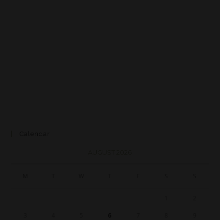
Calendar
AUGUST 2026
M
T
W
T
F
S
S
1
2
3
4
5
6
7
8
9