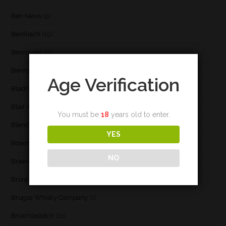
Ben Nevis
(9)
BenRiach
(19)
Benrinnes
(6)
Benromach
(2)
Age Verification
Bladnoch
(3)
Blair Athol
(4)
You must be
18
years old to enter.
Blend
(23)
YES
Bowmore
(20)
NO
Braeval
(1)
Brora
(2)
Brugse Whisky Company
(1)
Bruichladdich
(21)