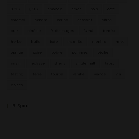
8/10
9/10
amande
amer
bois
café
caramel
cendre
cerise
chocolat
citron
cuir
céréale
fruits rouges
fumé
fumée
herbe
huile
iode
marmite
menthe
miel
orange
poire
poivre
pommes
pêche
raisin
réglisse
sherry
single malt
tabac
tasting
terre
tourbe
vanille
viande
vin
épices
B-Spirit