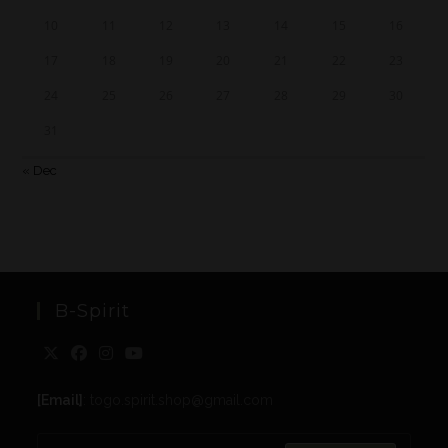
10
11
12
13
14
15
16
17
18
19
20
21
22
23
24
25
26
27
28
29
30
31
« Dec
B-Spirit
[Email]
: togo.spirit.shop@gmail.com