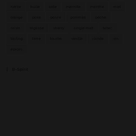
herbe
huile
iode
marmite
menthe
miel
orange
poire
poivre
pommes
pêche
raisin
réglisse
sherry
single malt
tabac
tasting
terre
tourbe
vanille
viande
vin
épices
B-Spirit