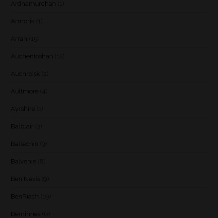
Ardnamurchan
(1)
Armorik
(1)
Arran
(15)
Auchentoshan
(12)
Auchroisk
(2)
Aultmore
(4)
Ayrshire
(1)
Balblair
(3)
Ballechin
(3)
Balvenie
(8)
Ben Nevis
(9)
BenRiach
(19)
Benrinnes
(6)