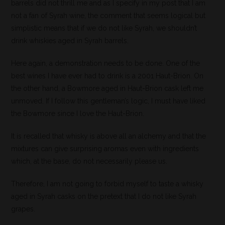
barrels did not thrill me and as I specify in my post that I am
not a fan of Syrah wine, the comment that seems logical but
simplistic means that if we do not like Syrah, we shouldn’t
drink whiskies aged in Syrah barrels.
Here again, a demonstration needs to be done. One of the
best wines I have ever had to drink is a 2001 Haut-Brion. On
the other hand, a Bowmore aged in Haut-Brion cask left me
unmoved. If I follow this gentleman’s logic, I must have liked
the Bowmore since I love the Haut-Brion.
It is recalled that whisky is above all an alchemy and that the
mixtures can give surprising aromas even with ingredients
which, at the base, do not necessarily please us.
Therefore, I am not going to forbid myself to taste a whisky
aged in Syrah casks on the pretext that I do not like Syrah
grapes.