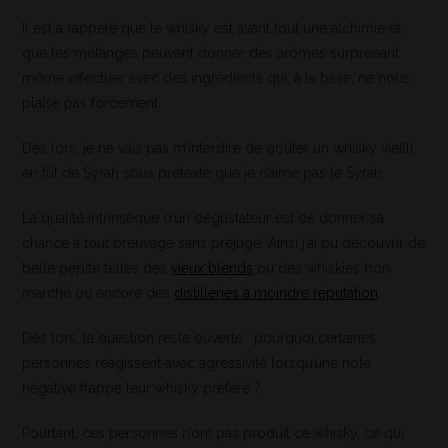
Il est a rappelé que le whisky est avant tout une alchimie et
que les mélanges peuvent donner des arômes surprenant
même effectuer avec des ingrédients qui, à la base, ne nous
plaise pas forcément.
Dès lors, je ne vais pas m’interdire de goûter un whisky vieilli
en fût de Syrah sous prétexte que je n’aime pas le Syrah.
La qualité intrinsèque d’un dégustateur est de donner sa
chance à tout breuvage sans préjugé. Ainsi j’ai pu découvrir de
belle pépite telles des
vieux blends
ou des whiskies bon
marché ou encore des
distilleries à moindre réputation
.
Dès lors, la question reste ouverte : pourquoi certaines
personnes réagissent avec agressivité lorsqu’une note
négative frappe leur whisky préféré ?
Pourtant, ces personnes n’ont pas produit ce whisky, ce qui