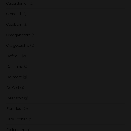
Caperdonich
(1)
Clynelish
(3)
Coleburn
(1)
Cragganmore
(1)
Craigellachie
(1)
Daftmill
(2)
Dailuaine
(4)
Dalmore
(3)
De Cort
(1)
Deanston
(3)
Edradour
(2)
Fary Lochan
(1)
Fettercairn
(1)