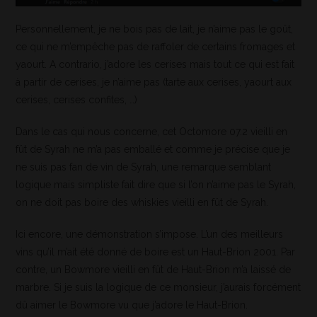
Personnellement, je ne bois pas de lait, je n’aime pas le goût,
ce qui ne m’empêche pas de raffoler de certains fromages et
yaourt. A contrario, j’adore les cerises mais tout ce qui est fait
à partir de cerises, je n’aime pas (tarte aux cerises, yaourt aux
cerises, cerises confites, …)
Dans le cas qui nous concerne, cet Octomore 07.2 vieilli en
fût de Syrah ne m’a pas emballé et comme je précise que je
ne suis pas fan de vin de Syrah, une remarque semblant
logique mais simpliste fait dire que si l’on n’aime pas le Syrah,
on ne doit pas boire des whiskies vieilli en fût de Syrah.
Ici encore, une démonstration s’impose. L’un des meilleurs
vins qu’il m’ait été donné de boire est un Haut-Brion 2001. Par
contre, un Bowmore vieilli en fût de Haut-Brion m’a laissé de
marbre. Si je suis la logique de ce monsieur, j’aurais forcément
dû aimer le Bowmore vu que j’adore le Haut-Brion.