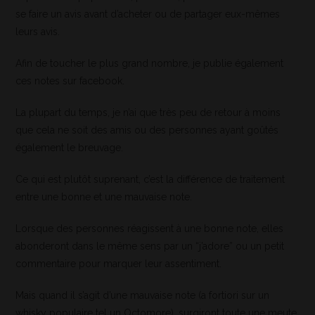
se faire un avis avant d’acheter ou de partager eux-mêmes
leurs avis.
Afin de toucher le plus grand nombre, je publie également
ces notes sur facebook.
La plupart du temps, je n’ai que très peu de retour à moins
que cela ne soit des amis ou des personnes ayant goûtés
également le breuvage.
Ce qui est plutôt suprenant, c’est la différence de traitement
entre une bonne et une mauvaise note.
Lorsque des personnes réagissent à une bonne note, elles
abonderont dans le même sens par un “j’adore” ou un petit
commentaire pour marquer leur assentiment.
Mais quand il s’agit d’une mauvaise note (a fortiori sur un
whisky populaire tel un Octomore), surgiront toute une meute