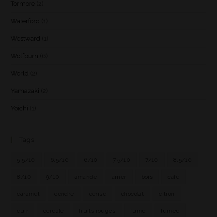
Tormore
(2)
Waterford
(1)
Westward
(1)
Wolfburn
(6)
World
(2)
Yamazaki
(2)
Yoichi
(1)
Tags
5.5/10
6.5/10
6/10
7.5/10
7/10
8.5/10
8/10
9/10
amande
amer
bois
café
caramel
cendre
cerise
chocolat
citron
cuir
céréale
fruits rouges
fumé
fumée