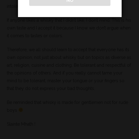
NO
intolerant nature.
If anyone likes a whisky that I didn’t like, I don’t mind. This is his
own taste and I accept it because I know we don’t argue when
it comes to tastes or colors.
Therefore, we all should learn to accept that everyone has its
own opinion, not just about whisky but on topics as diverse as
art, religion, cuisine and clothing. Be tolerant and respectful of
the opinions of others. And if you really cannot tame your
mind to be tolerant, master your tongue or your fingers so
that they do not express your bad thoughts.
Be reminded that whisky is made for gentlemen not for rude
boys
Slainte Mhath !