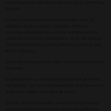
pourrait expliquer cette réaction épidermique, ils n’ont fait que
le goûter.
Eh bien, à mon humble avis, tout est question d’ego. La
frustration de voir ce que l’on considère comme un
merveilleux whisky être sous-noté par une autre personne
déclenche un processus de projection : s’il dit que le whisky
que j’aime n’est pas bon, c’est qu’il dit que je n’ai pas de goût
et donc m’agresse.
D’où la réaction agressive en retour. Ce qui dénote une nature
intolérante.
Si quelqu’un aime un whisky que je n’ai pas aimé, je ne m’en
offusque pas. C’est son goût et je l’accepte car je sais que les
goûts et les couleurs sont affaire de chacun.
Dès lors, apprenez à accepter que chacun ai sont opinion,
non pas seulement sur le whisky mais sur des sujets aussi