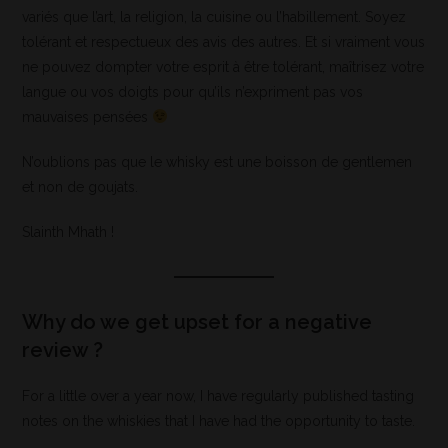
variés que l’art, la religion, la cuisine ou l’habillement. Soyez
tolérant et respectueux des avis des autres. Et si vraiment vous
ne pouvez dompter votre esprit à être tolérant, maîtrisez votre
langue ou vos doigts pour qu’ils n’expriment pas vos
mauvaises pensées
N’oublions pas que le whisky est une boisson de gentlemen
et non de goujats.
Slainth Mhath !
Why do we get upset for a negative
review ?
For a little over a year now, I have regularly published tasting
notes on the whiskies that I have had the opportunity to taste.