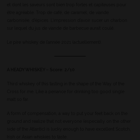
et dont les saveurs sont bien trop fortes et capiteuses pour
être agréable. Trop de café, de caramel, de viande
carbonisée, d’épices. L’impression d’avoir sucer un charbon
sur lequel du jus de viande de barbecue aurait coulé.
Le pire whiskey de l’année 2021 (actuellement).
A HEADY WHISKEY – Score: 2/10
Third whiskey of this tasting in the shape of the Way of the
Cross for me. Like a penance for drinking too good single
malt so far.
A form of compensation, a way to put your feet back on the
ground and realize that not everyone (especially on the other
side of the Atlantic) is lucky enough to have excellent Scotch,
Irish or Asian whiskies to taste.