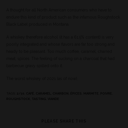
A thought for all North American consumers who have to
endure this kind of product such as the infamous Roughstock
Black Label produced in Montana.
A whiskey therefore alcohol (it has a 61.5% content) is very
poorly integrated and whose flavors are far too strong and
heady to be pleasant. Too much coffee, caramel, charred
meat, spices. The feeling of sucking on a charcoal that had
barbecue gravy spilled onto it.
The worst whiskey of 2021 (as of now).
TAGS
:
2/10
,
CAFÉ
,
CARAMEL
,
CHARBON
,
ÉPICES
,
MARMITE
,
POIVRE
,
ROUGHSTOCK
,
TASTING
,
VIANDE
PLEASE SHARE THIS