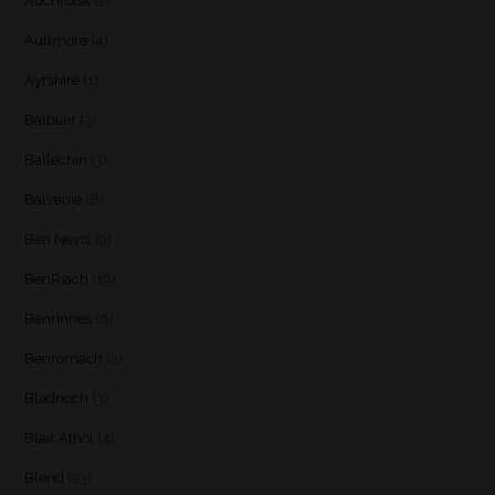
Auchroisk
(2)
Aultmore
(4)
Ayrshire
(1)
Balblair
(3)
Ballechin
(3)
Balvenie
(8)
Ben Nevis
(9)
BenRiach
(19)
Benrinnes
(6)
Benromach
(2)
Bladnoch
(3)
Blair Athol
(4)
Blend
(23)