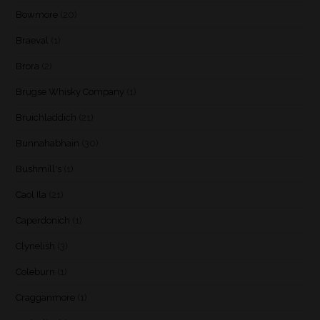
Bowmore
(20)
Braeval
(1)
Brora
(2)
Brugse Whisky Company
(1)
Bruichladdich
(21)
Bunnahabhain
(30)
Bushmill's
(1)
Caol Ila
(21)
Caperdonich
(1)
Clynelish
(3)
Coleburn
(1)
Cragganmore
(1)