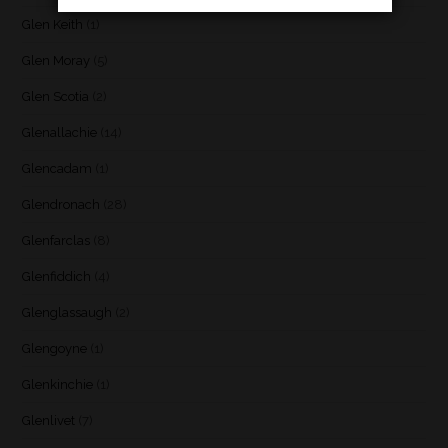
Glen Keith
(1)
Glen Moray
(5)
Glen Scotia
(2)
Glenallachie
(14)
Glencadam
(1)
Glendronach
(28)
Glenfarclas
(8)
Glenfiddich
(4)
Glenglassaugh
(2)
Glengoyne
(1)
Glenkinchie
(1)
Glenlivet
(7)