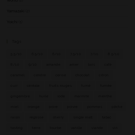
World
(2)
Yamazaki
(2)
Yoichi
(1)
Tags
5.5/10
6.5/10
6/10
7.5/10
7/10
8.5/10
8/10
9/10
amande
amer
bois
café
caramel
cendre
cerise
chocolat
citron
cuir
céréale
fruits rouges
fumé
fumée
gingembre
huile
iode
marmite
menthe
miel
orange
poire
poivre
pommes
pêche
raisin
réglisse
sherry
single malt
tabac
tasting
terre
tourbe
vanille
viande
vin