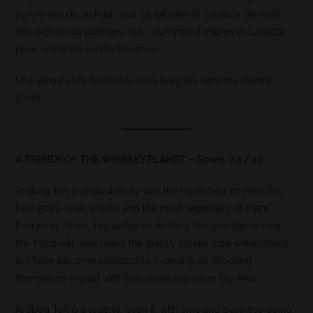
poivre vert du Sichuan (oui, ça fait bien et crédible de sortir
des précisions pareilles) suivi d’un instant espresso Lavazza
pour une finale vanille bourbon.
Une valeur sûre (surtout si vous avez les versions d’avant
2010)
A TRENDY OF THE WHISKEY PLANET – Score: 7.5 / 10
Ardbeg Ten is undoubtedly with the Laphroaig 10 years the
best entry-level whisky and the most legendary of them.
Everyone, I think, has tasted an Ardbeg Ten one day in their
life. Most will have hated the grassy smoky side while others
will have become addicted to it, ending up shooting
themselves in peat with Octomore and other Big Peat.
Ardbeg Ten is a legend, even if, with time and business going