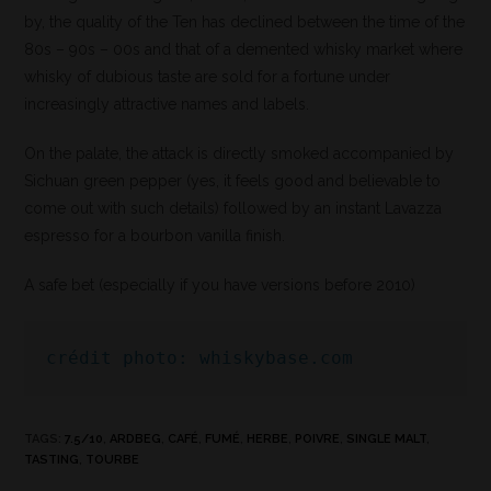
by, the quality of the Ten has declined between the time of the
80s – 90s – 00s and that of a demented whisky market where
whisky of dubious taste are sold for a fortune under
increasingly attractive names and labels.
On the palate, the attack is directly smoked accompanied by
Sichuan green pepper (yes, it feels good and believable to
come out with such details) followed by an instant Lavazza
espresso for a bourbon vanilla finish.
A safe bet (especially if you have versions before 2010)
crédit photo: whiskybase.com
TAGS
:
7.5/10
,
ARDBEG
,
CAFÉ
,
FUMÉ
,
HERBE
,
POIVRE
,
SINGLE MALT
,
TASTING
,
TOURBE