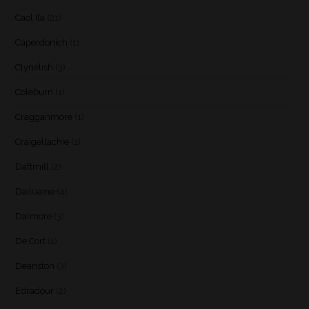
Caol Ila
(21)
Caperdonich
(1)
Clynelish
(3)
Coleburn
(1)
Cragganmore
(1)
Craigellachie
(1)
Daftmill
(2)
Dailuaine
(4)
Dalmore
(3)
De Cort
(1)
Deanston
(3)
Edradour
(2)