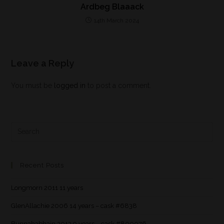
Ardbeg Blaaack
14th March 2024
Leave a Reply
You must be
logged in
to post a comment.
Recent Posts
Longmorn 2011 11 years
GlenAllachie 2006 14 years – cask #6838
Bunnahabhain 2013 9 years – cask #800076