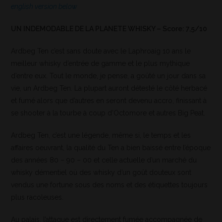
english version below
UN INDEMODABLE DE LA PLANETE WHISKY – Score: 7,5/10
Ardbeg Ten c’est sans doute avec le Laphroaig 10 ans le
meilleur whisky d’entrée de gamme et le plus mythique
d’entre eux. Tout le monde, je pense, a goûté un jour dans sa
vie, un Ardbeg Ten. La plupart auront détesté le côté herbacé
et fumé alors que d’autres en seront devenu accro, finissant à
se shooter à la tourbe à coup d’Octomore et autres Big Peat.
Ardbeg Ten, c’est une légende, même si, le temps et les
affaires oeuvrant, la qualité du Ten a bien baissé entre l’époque
des années 80 – 90 – 00 et celle actuelle d’un marché du
whisky démentiel où des whisky d’un goût douteux sont
vendus une fortune sous des noms et des étiquettes toujours
plus racoleuses.
Au palais, l’attaque est directement fumée accompagnée de