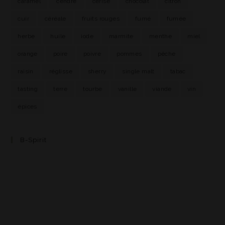
caramel
cendre
cerise
chocolat
citron
cuir
céréale
fruits rouges
fumé
fumée
herbe
huile
iode
marmite
menthe
miel
orange
poire
poivre
pommes
pêche
raisin
réglisse
sherry
single malt
tabac
tasting
terre
tourbe
vanille
viande
vin
épices
B-Spirit