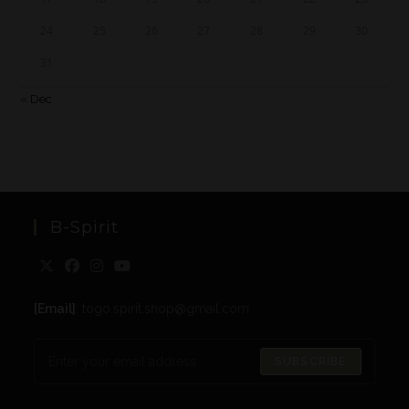
24
25
26
27
28
29
30
31
« Dec
B-Spirit
[Email]
: togo.spirit.shop@gmail.com
SUBSCRIBE