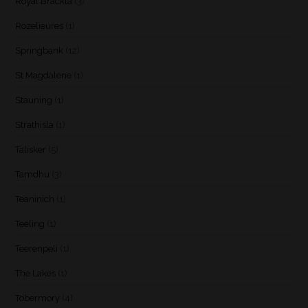
Royal Brackla
(3)
Rozelieures
(1)
Springbank
(12)
St Magdalene
(1)
Stauning
(1)
Strathisla
(1)
Talisker
(5)
Tamdhu
(3)
Teaninich
(1)
Teeling
(1)
Teerenpeli
(1)
The Lakes
(1)
Tobermory
(4)