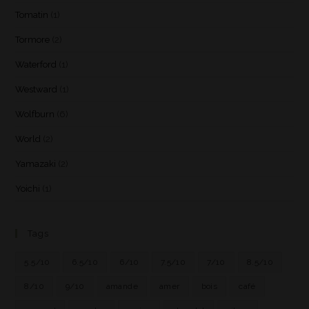
Tomatin
(1)
Tormore
(2)
Waterford
(1)
Westward
(1)
Wolfburn
(6)
World
(2)
Yamazaki
(2)
Yoichi
(1)
Tags
5.5/10
6.5/10
6/10
7.5/10
7/10
8.5/10
8/10
9/10
amande
amer
bois
café