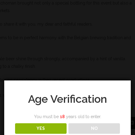
lchoman brought not only a special bottling for this event but also a
rkets.
o share it with you, my dear and faithful readers.
ems to be in perfect harmony with the Belgian brewing tradition and
le beer shine through strongly, accompanied by a hint of vanilla.
to a chalky finish.
intaining consistency in their recent productions.
Age Verification
E
,
VANILLE
You must be
18
years old to enter.
YES
NO