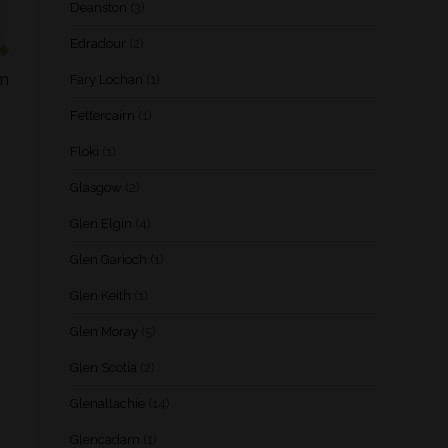
Deanston
(3)
Edradour
(2)
rm
Fary Lochan
(1)
Fettercairn
(1)
Floki
(1)
Glasgow
(2)
Glen Elgin
(4)
Glen Garioch
(1)
Glen Keith
(1)
Glen Moray
(5)
Glen Scotia
(2)
Glenallachie
(14)
Glencadam
(1)