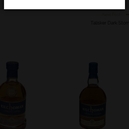
Next Post
Talisker Dark Sto