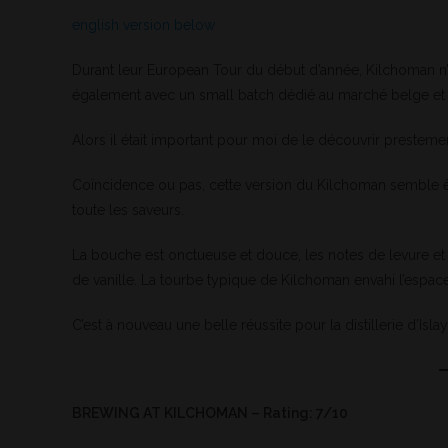
english version below
Durant leur European Tour du début d’année, Kilchoman n’
également avec un small batch dédié au marché belge et
Alors il était important pour moi de le découvrir prestemen
Coïncidence ou pas, cette version du Kilchoman semble êtr
toute les saveurs.
La bouche est onctueuse et douce, les notes de levure e
de vanille. La tourbe typique de Kilchoman envahi l’espac
C’est à nouveau une belle réussite pour la distillerie d’Is
BREWING AT KILCHOMAN – Rating: 7/10