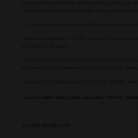
During their European Tour at the beginning of the year, Ki
small batch dedicated to the Belgian and Luxembourg ma
So it was important for me to swiftly explore this in order t
Whether coincidental or not, this version of Kilchoman se
embodies all its flavors.
The palate is smooth and gentle, the notes of yeast and pa
Kilchoman’s typical peatiness takes over the scene, leading 
Once again, it’s a great success for the Islay distillery, ma
TAGS
:
7/10
,
BIÈRE
,
CRAIE
,
LEVURE
,
SINGLE MALT
,
TASTING
,
TOURB
PLEASE SHARE THIS