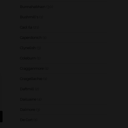
Bunnahabhain
(30)
Bushmill's
(1)
Caol Ila
(21)
Caperdonich
(1)
Clynelish
(3)
Coleburn
(1)
Cragganmore
(1)
Craigellachie
(1)
Daftmill
(2)
Dailuaine
(4)
Dalmore
(3)
De Cort
(1)