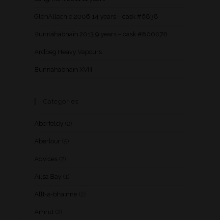
GlenAllachie 2006 14 years – cask #6838
Bunnahabhain 2013 9 years – cask #800076
Ardbeg Heavy Vapours
Bunnahabhain XVIII
Categories
Aberfeldy
(2)
Aberlour
(5)
Advices
(7)
Ailsa Bay
(1)
Allt-a-bhainne
(2)
Amrut
(2)