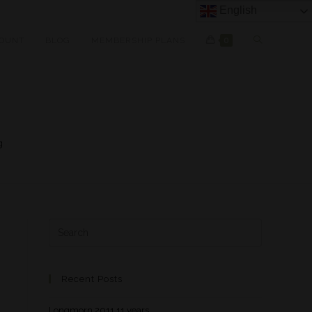
English
OUNT
BLOG
MEMBERSHIP PLANS
0
g
Recent Posts
Longmorn 2011 11 years