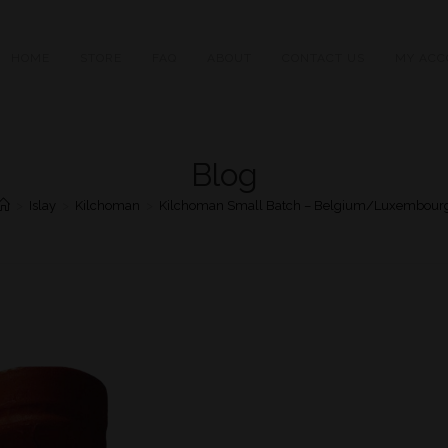
HOME
STORE
FAQ
ABOUT
CONTACT US
MY ACC
Blog
>
Islay
>
Kilchoman
>
Kilchoman Small Batch – Belgium/Luxembour