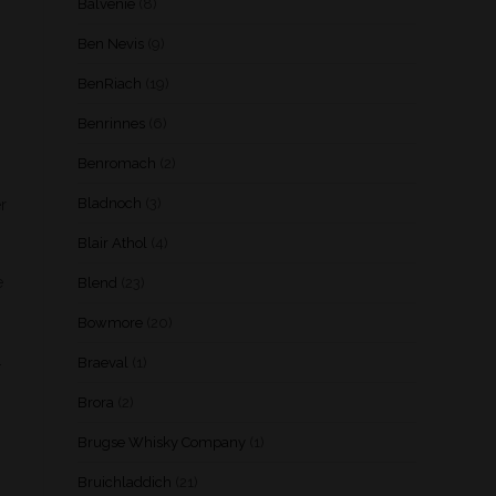
Balvenie
(8)
Ben Nevis
(9)
BenRiach
(19)
Benrinnes
(6)
Benromach
(2)
Bladnoch
(3)
r
Blair Athol
(4)
e
Blend
(23)
Bowmore
(20)
.
Braeval
(1)
Brora
(2)
Brugse Whisky Company
(1)
Bruichladdich
(21)