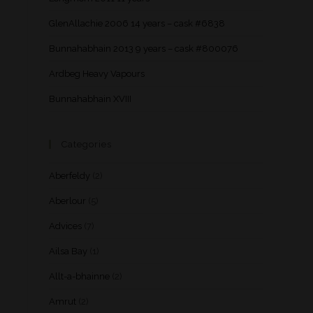
GlenAllachie 2006 14 years – cask #6838
Bunnahabhain 2013 9 years – cask #800076
Ardbeg Heavy Vapours
Bunnahabhain XVIII
Categories
Aberfeldy
(2)
Aberlour
(5)
Advices
(7)
Ailsa Bay
(1)
Allt-a-bhainne
(2)
Amrut
(2)