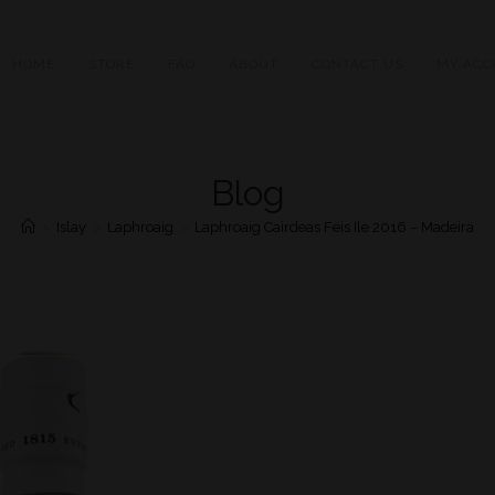
HOME
STORE
FAQ
ABOUT
CONTACT US
MY ACC
Blog
>
Islay
>
Laphroaig
>
Laphroaig Cairdeas Feis Ile 2016 – Madeira