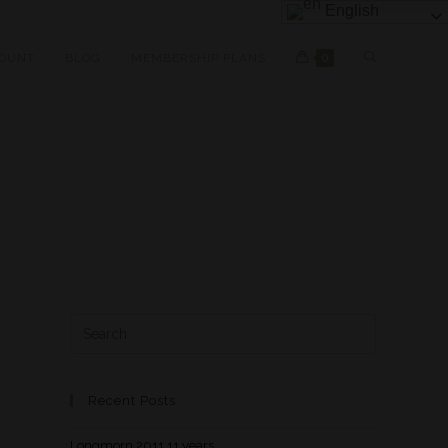
English
OUNT
BLOG
MEMBERSHIP PLANS
0
Recent Posts
Longmorn 2011 11 years