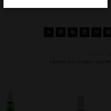
Next Post
Edradour 2010 12 years – cask #