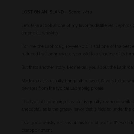
LOST ON AN
ISLAND
– Score: 7/10
Let’s take a look at one of my favorite distilleries, Laphroa
among all whiskies.
For me, the Laphroaig 10-year-old is still one of the best e
reduced the Laphroaig 10-year-old to a shadow of its form
But that’s another story. Let me tell you about the Laphro
Madeira casks usually bring rather sweet flavors to the whis
deviates from the typical Laphroaig profile.
The typical Laphroaig character is greatly reduced, while
anecdotal, as is the grassy flavor that is hidden under the 
It’s a good whisky for fans of this kind of profile. It’s well
disappointment.