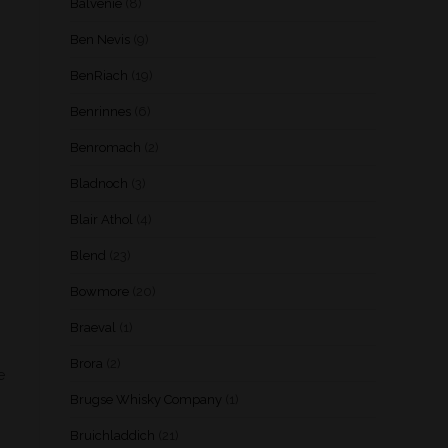
Balvenie
(8)
Ben Nevis
(9)
BenRiach
(19)
Benrinnes
(6)
Benromach
(2)
Bladnoch
(3)
Blair Athol
(4)
Blend
(23)
Bowmore
(20)
Braeval
(1)
Brora
(2)
e
Brugse Whisky Company
(1)
Bruichladdich
(21)