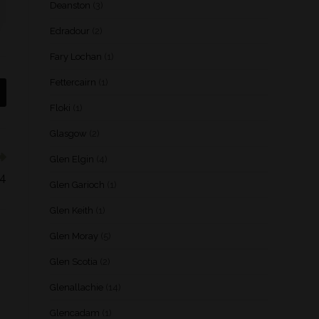
Deanston
(3)
Edradour
(2)
Fary Lochan
(1)
Fettercairn
(1)
Floki
(1)
Glasgow
(2)
Glen Elgin
(4)
84
Glen Garioch
(1)
Glen Keith
(1)
Glen Moray
(5)
Glen Scotia
(2)
Glenallachie
(14)
Glencadam
(1)