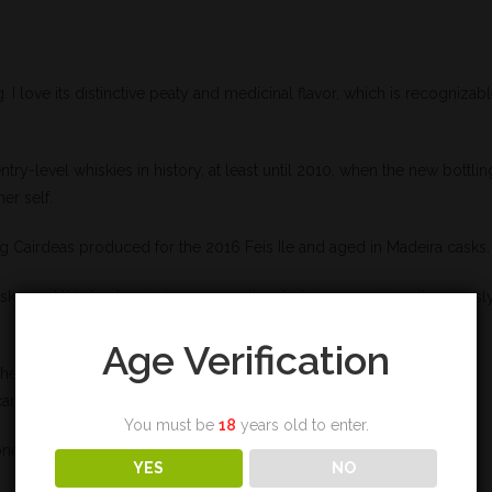
ig. I love its distinctive peaty and medicinal flavor, which is recognizab
ntry-level whiskies in history, at least until 2010, when the new bottlin
er self.
aig Cairdeas produced for the 2016 Feis Ile and aged in Madeira casks.
ky, and this Laphroaig is no exception, but, in my opinion, it seriousl
Age Verification
 the notes of barley syrup and candy are highlighted. The smoke is
carpet.
You must be
18
years old to enter.
 done, but it’s better not to know Laphroaig before trying it to avoid
YES
NO