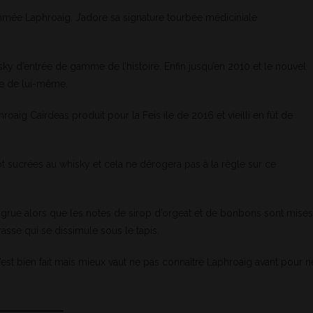
nommée Laphroaig. J’adore sa signature tourbée médiciniale
ky d’entrée de gamme de l’histoire. Enfin jusqu’en 2010 et le nouvel
re de lui-même.
roaig Cairdeas produit pour la Feis ile de 2016 et vieilli en fût de
 sucrées au whisky et cela ne dérogera pas à la règle sur ce
ngrue alors que les notes de sirop d’orgeat et de bonbons sont mises
sse qui se dissimule sous le tapis.
est bien fait mais mieux vaut ne pas connaître Laphroaig avant pour n