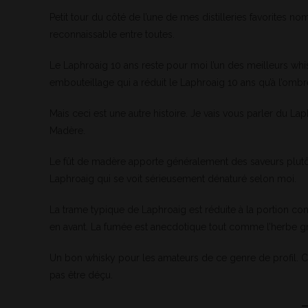
Petit tour du côté de l’une de mes distilleries favorites 
reconnaissable entre toutes.
Le Laphroaig 10 ans reste pour moi l’un des meilleurs whis
embouteillage qui a réduit le Laphroaig 10 ans qu’à l’omb
Mais ceci est une autre histoire. Je vais vous parler du Laph
Madère.
Le fût de madère apporte généralement des saveurs plutôt
Laphroaig qui se voit sérieusement dénaturé selon moi.
La trame typique de Laphroaig est réduite à la portion co
en avant. La fumée est anecdotique tout comme l’herbe gra
Un bon whisky pour les amateurs de ce genre de profil. C’
pas être déçu.