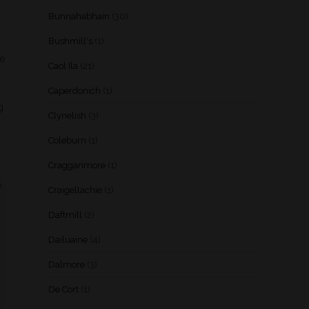
Bunnahabhain
(30)
Bushmill's
(1)
le
Caol Ila
(21)
Caperdonich
(1)
g
Clynelish
(3)
Coleburn
(1)
Cragganmore
(1)
y
Craigellachie
(1)
Daftmill
(2)
Dailuaine
(4)
Dalmore
(3)
De Cort
(1)