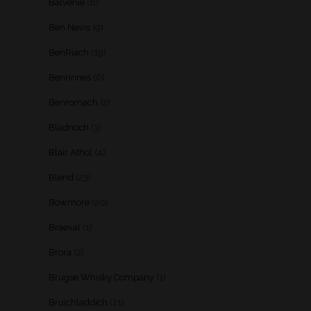
Balvenie
(8)
Ben Nevis
(9)
BenRiach
(19)
Benrinnes
(6)
Benromach
(2)
Bladnoch
(3)
Blair Athol
(4)
Blend
(23)
Bowmore
(20)
Braeval
(1)
Brora
(2)
Brugse Whisky Company
(1)
Bruichladdich
(21)