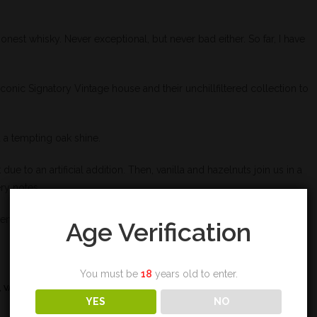
honest whisky. Never exceptional, but never bad either. So far, I have
conic Signatory Vintage house and their unchillfiltered collection to
 a tempting oak shine.
 due to an artificial addition. Then, vanilla and hazelnuts join us in a
ry notes.
cent, and entirely acceptable for everyone.
Age Verification
You must be
18
years old to enter.
,
VANILLE
YES
NO