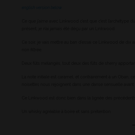
english version below
Ce que j’aime avec Linkwood c’est que c’est l’archétype d
présent, je n’ai jamais été déçu par un Linkwood.
Ce soir, je vais mettre au ban d’essai ce Linkwood de dix
non filtrée.
Deux fûts mélangés, tout deux des fûts de sherry apportan
La note initiale est caramel, et contrairement à un Oban, cett
noisettes nous rejoignent dans une danse sensuelle avant 
Ce Linkwood est donc bien dans la lignée des précédents, 
Un whisky agréable à boire et sans prétention.