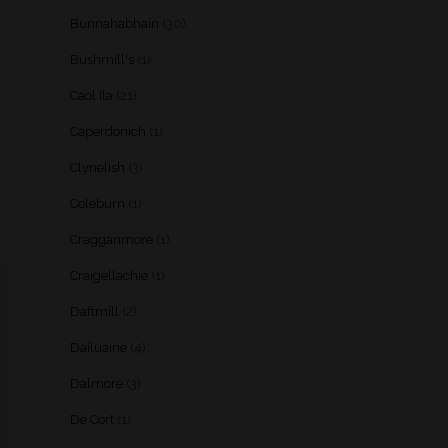
Bunnahabhain
(30)
Bushmill's
(1)
Caol Ila
(21)
Caperdonich
(1)
Clynelish
(3)
Coleburn
(1)
Cragganmore
(1)
Craigellachie
(1)
Daftmill
(2)
Dailuaine
(4)
Dalmore
(3)
De Cort
(1)