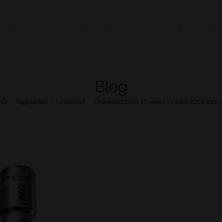
HOME
STORE
FAQ
ABOUT
CONTACT US
MY ACC
Blog
>
Highlands
>
Linkwood
>
Linkwood 2012 10 years – casks #201 #203