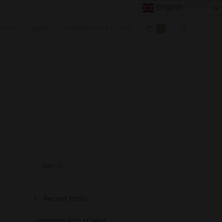
English
OUNT
BLOG
MEMBERSHIP PLANS
0
Recent Posts
Longmorn 2011 11 years