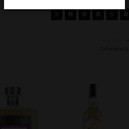
Next Post
Octomore 13