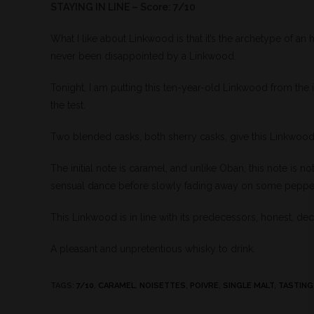
STAYING IN LINE – Score: 7/10
What I like about Linkwood is that it’s the archetype of an 
never been disappointed by a Linkwood.
Tonight, I am putting this ten-year-old Linkwood from the i
the test.
Two blended casks, both sherry casks, give this Linkwood
The initial note is caramel, and unlike Oban, this note is not
sensual dance before slowly fading away on some peppe
This Linkwood is in line with its predecessors, honest, de
A pleasant and unpretentious whisky to drink.
TAGS
:
7/10
,
CARAMEL
,
NOISETTES
,
POIVRE
,
SINGLE MALT
,
TASTING