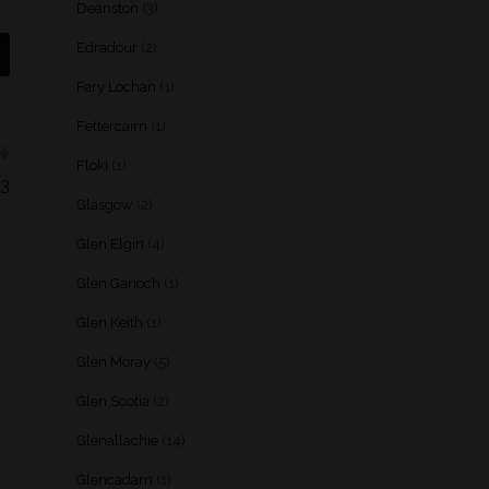
Deanston
(3)
Edradour
(2)
Fary Lochan
(1)
Fettercairn
(1)
Floki
(1)
.3
Glasgow
(2)
Glen Elgin
(4)
Glen Garioch
(1)
Glen Keith
(1)
Glen Moray
(5)
Glen Scotia
(2)
Glenallachie
(14)
Glencadam
(1)