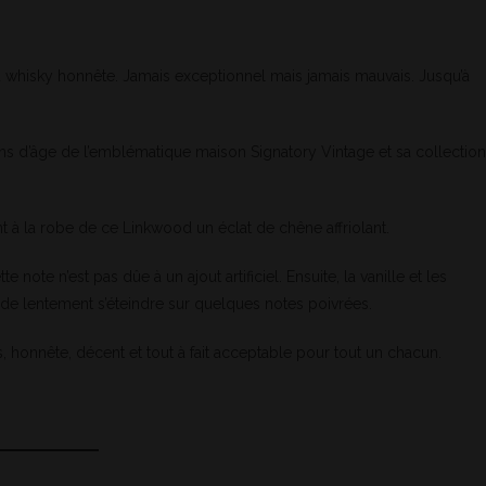
u whisky honnête. Jamais exceptionnel mais jamais mauvais. Jusqu’à
 ans d’âge de l’emblématique maison Signatory Vintage et sa collection
t à la robe de ce Linkwood un éclat de chêne affriolant.
e note n’est pas dûe à un ajout artificiel. Ensuite, la vanille et les
de lentement s’éteindre sur quelques notes poivrées.
honnête, décent et tout à fait acceptable pour tout un chacun.