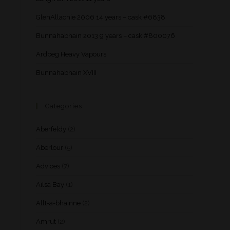
GlenAllachie 2006 14 years – cask #6838
Bunnahabhain 2013 9 years – cask #800076
Ardbeg Heavy Vapours
Bunnahabhain XVIII
Categories
Aberfeldy
(2)
Aberlour
(5)
Advices
(7)
Ailsa Bay
(1)
Allt-a-bhainne
(2)
Amrut
(2)