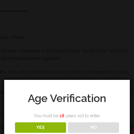
ions of times.
f the main ingredients in the famous blend “White Horse” which has
cottish legend named Lagavulin.
alts. Let’s see tonight if this version bottled by the legendary bottler
malts, and it is really barrel-proof, with the deposit, that you find your
Age Verification
ry barrel only enhances the fruity character of the whisky.
You must be
18
years old to enter.
t it is the strawberry that will impose itself during this tasting, befor
YES
NO