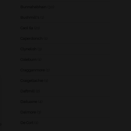
Bunnahabhain
(30)
Bushmill's
(1)
Caol Ila
(21)
Caperdonich
(1)
Clynelish
(3)
Coleburn
(1)
Cragganmore
(1)
Craigellachie
(1)
Daftmill
(2)
Dailuaine
(4)
Dalmore
(3)
De Cort
(1)
e