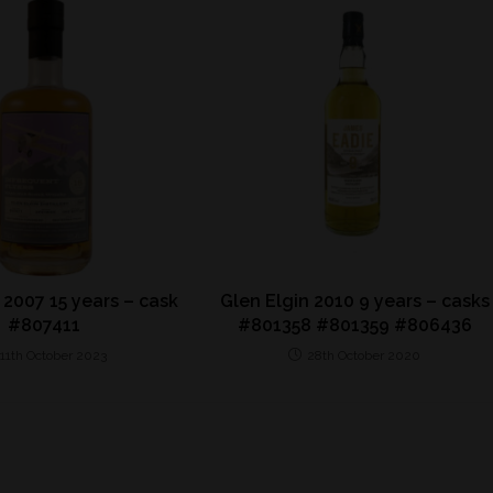
 2007 15 years – cask
Glen Elgin 2010 9 years – casks
#807411
#801358 #801359 #806436
11th October 2023
28th October 2020