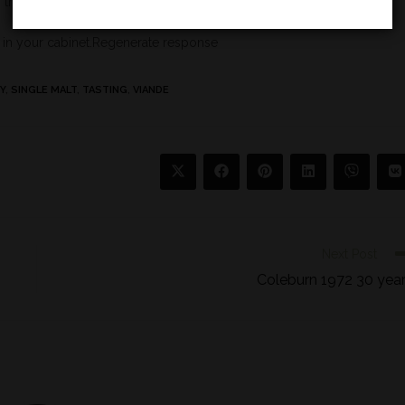
the finish.
ve in your cabinet.Regenerate response
Y
,
SINGLE MALT
,
TASTING
,
VIANDE
Next Post
Coleburn 1972 30 yea