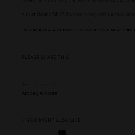
slowly, the fruits fade, giving way to a more fleshy flavor in 
A splendid and full of character whisky that is a must-ha
TAGS
:
8/10
,
CHOCOLAT
,
FRAISE
,
FRUITS CONFITS
,
ORANGE
,
SHERR
PLEASE SHARE THIS
Previous Post
Ardbeg Ardcore
YOU MIGHT ALSO LIKE