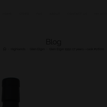
HOME
STORE
FAQ
ABOUT
CONTACT US
MY ACC
Blog
>
Highlands
>
Glen Elgin
>
Glen Elgin 1991 17 years – cask #2600