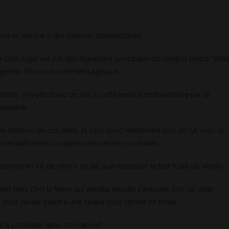
èbre et vendue à des millions d’exemplaires.
len Elgin est l’un des ingrédient principaux du célèbre blend “Whi
légende d’Ecosse nommée Lagavulin.
es malts. Voyons donc ce soir si cette version embouteillée par le
aractère.
iltration de ces malts et c’est donc réellement brût de fût, avec le
 précautionneux lorsque vous servez vos invités.
issement en fût de sherry ne fait que rehausser le trait fruité du whisky.
nt mais c’est la fraise qui viendra ensuite s’imposer lors de cette
 pour laisser place à une saveur plus carnée en finale.
e à posséder dans son cabinet.