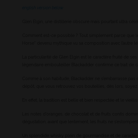
english version below
Glen Elgin, une distillerie obscure mais pourtant ultra cél
Comment est-ce possible ? Tout simplement parce que le G
Horse” devenu mythique vu sa composition avec l’autre 
La particularité de Glen Elgin est le caractère fruité de s
légendaire embouteiller Blackadder confirme ce trait de c
Comme à son habitude, Blackadder ne s’embarrasse pas de f
dépôt, que vous retrouvez vos bouteilles, dès lors, soyez
En effet, la tradition est belle et bien respectée et le vieill
Les notes d’oranges, de chocolat et de fruits confis domine
dégustation, avant que lentement, les fruits ne s’estompent
Un splendide whisky plein de gourmandise et de caractèr