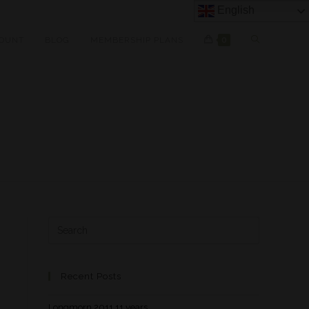
English
OUNT
BLOG
MEMBERSHIP PLANS
0
Recent Posts
Longmorn 2011 11 years