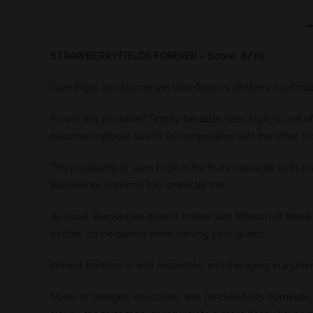
STRAWBERRY FIELDS FOREVER – Score: 8/10
Glen Elgin, an obscure yet ultra-famous distillery sold mill
How is this possible? Simply because Glen Elgin is one o
become mythical due to its composition with the other S
The peculiarity of Glen Elgin is the fruity character of its m
Blackadder confirms this character trait.
As usual, Blackadder doesn’t bother with filtration of these 
bottles, so be careful when serving your guests.
Indeed, tradition is well respected, and the aging in a sher
Notes of oranges, chocolate, and candied fruits dominate, bu