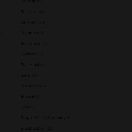
Balvenie
(8)
Ben Nevis
(9)
BenRiach
(19)
Benrinnes
(6)
te
Benromach
(2)
Bladnoch
(3)
Blair Athol
(4)
Blend
(23)
Bowmore
(20)
Braeval
(1)
Brora
(2)
Brugse Whisky Company
(1)
Bruichladdich
(21)