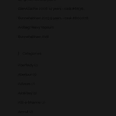
GlenAllachie 2006 14 years – cask #6838
Bunnahabhain 2013 9 years – cask #800076
Ardbeg Heavy Vapours
Bunnahabhain XVIII
Categories
Aberfeldy
(2)
Aberlour
(5)
Advices
(7)
Ailsa Bay
(1)
Allt-a-bhainne
(2)
Amrut
(2)